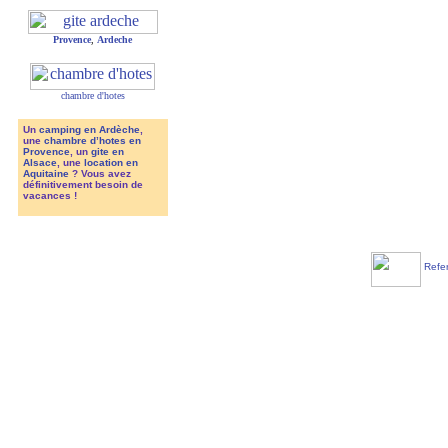
Provence
,
Ardeche
chambre d'hotes
Un
camping en Ardèche
,
une
chambre d’hotes en
Provence
, un
gite en
Alsace
, une
location en
Aquitaine
? Vous avez
définitivement besoin de
vacances !
Refer