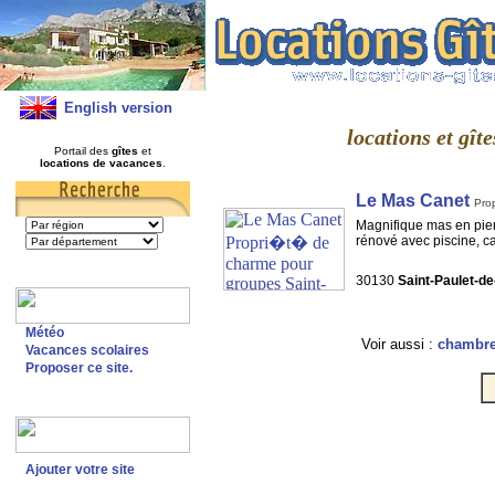
English version
locations et gît
Portail des
gîtes
et
locations de vacances
.
Le Mas Canet
Pro
Magnifique mas en pie
rénové avec piscine, ca
30130
Saint-Paulet-d
Météo
Voir aussi :
chambre 
Vacances scolaires
Proposer ce site.
Ajouter votre site