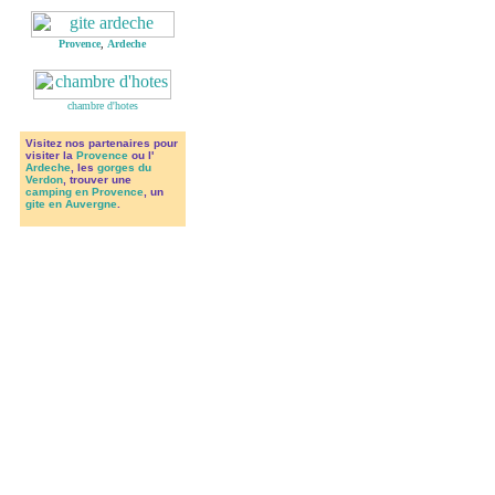
Provence
,
Ardeche
chambre d'hotes
Visitez nos partenaires pour
visiter la
Provence
ou l'
Ardeche
, les
gorges du
Verdon
, trouver une
camping en Provence
, un
gite en Auvergne
.