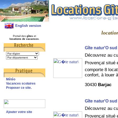
English version
locatio
Portail des
gîtes
et
locations de vacances
.
Gîte natur'O sud
Découvrez au cu
Provençal situé e
comporte 8 locat
confort, à louer 
Météo
Vacances scolaires
30430
Barjac
Proposer ce site.
Gîte natur'O sud
Découvrez au cu
Ajouter votre site
Provençal situé e