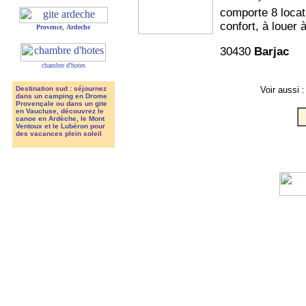
comporte 8 locat
confort, à louer 
Provence
,
Ardeche
30430
Barjac
chambre d'hotes
Voir aussi 
Destination sud : séjournez
dans un
camping en Drome
Provençale
ou dans un
gite
en Vaucluse
, découvrez le
canoe en Ardèche
, le
Mont
Ventoux
et le
Lubéron
pour
des vacances plein soleil