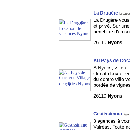
La Drugère
Locatio
La Drugère vous 
et privé. Sur une
bénéficie d'un s
26110
Nyons
Au Pays de Coc
A Nyons, ville c
climat doux et en
du centre ville v
bordée de vignes
26110
Nyons
Gestissimmo
Agen
3 agences à votr
Valréas. Toute no