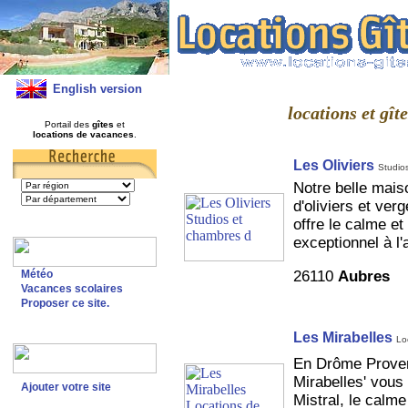
English version
locations et gî
Portail des
gîtes
et
locations de vacances
.
Les Oliviers
Studio
Notre belle mais
d'oliviers et ver
offre le calme e
exceptionnel à l'
26110
Aubres
Météo
Vacances scolaires
Proposer ce site.
Les Mirabelles
Lo
En Drôme Provenç
Mirabelles' vous 
Ajouter votre site
Mistral, le calme