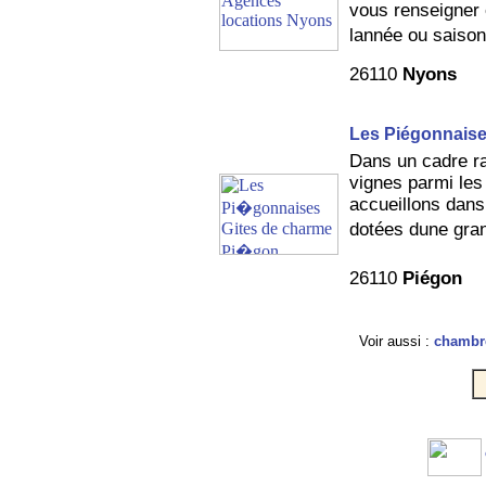
vous renseigner 
lannée ou saison
26110
Nyons
Les Piégonnais
Dans un cadre ra
vignes parmi les 
accueillons dans 
dotées dune gra
26110
Piégon
Voir aussi :
chambre