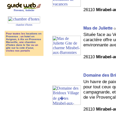
26110
Mirabel-
Provence
,
Ardeche
chambre d'hotes
Mas de Juliette
G
Située face au V
Pour toutes les
locations en
Provence
: un
hotel en
caractére offre
Avignon
, à
Aix en Provence
Marseille
, une
chambre
environnante ave
d’hotes dans le Var
ou un
gite sur la cote d’azur
,
visitez nos portails
26110
Mirabel-
Domaine des Br
Un havre de paix
pour tout ceux qui
campagnarde, et 
de vie Provençal 
26110
Mirabel-