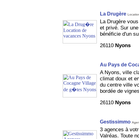
La Drugère
Locatio
La Drugère vous 
et privé. Sur une
bénéficie d'un s
26110
Nyons
Au Pays de Coc
A Nyons, ville c
climat doux et en
du centre ville v
bordée de vignes
26110
Nyons
Gestissimmo
Agen
3 agences à votr
Valréas. Toute no