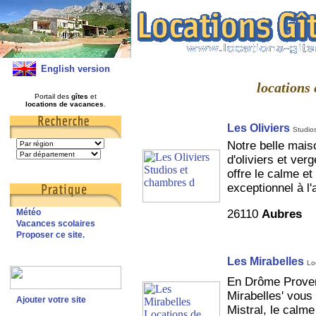
English version
locations 
Portail des
gîtes
et
locations de vacances
.
Les Oliviers
Studio
Notre belle mais
d'oliviers et ver
offre le calme e
exceptionnel à l'
26110
Aubres
Météo
Vacances scolaires
Proposer ce site.
Les Mirabelles
Lo
En Drôme Provenç
Mirabelles' vous 
Ajouter votre site
Mistral, le calme