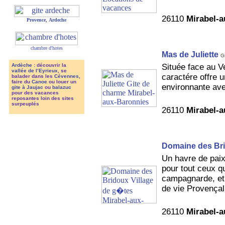
26110
Mirabel-
Provence
,
Ardeche
chambre d'hotes
Mas de Juliette
G
Située face au V
Ardèche
: découvrir la
vallée de l’Eyrieux
, se
caractére offre
balader dans les
Cévennes
,
faire du
Canoe
ou louer un
environnante ave
gite à Jaujac
ou
balazuc
pour des vacances
reposantes loin des sites
surpeuplés
26110
Mirabel-
Domaine des Br
Un havre de paix
pour tout ceux qui
campagnarde, et 
de vie Provençal 
26110
Mirabel-