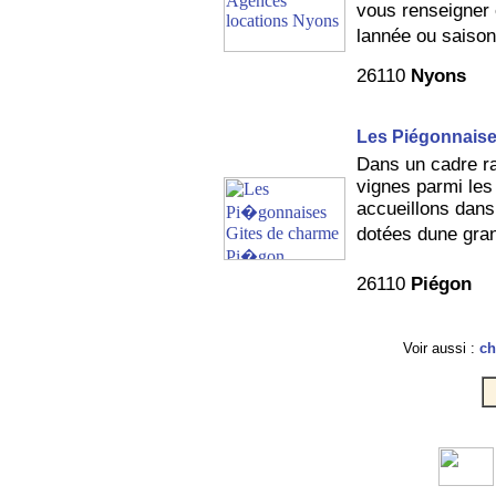
vous renseigner 
lannée ou saison
26110
Nyons
Les Piégonnais
Dans un cadre ra
vignes parmi les 
accueillons dans 
dotées dune gra
26110
Piégon
Voir aussi :
ch