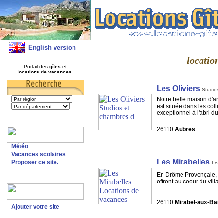
English version
locatio
Portail des
gîtes
et
locations de vacances
.
Les Oliviers
Studio
Notre belle maison d'ar
est située dans les col
exceptionnel à l'abri du 
26110
Aubres
Météo
Vacances scolaires
Les Mirabelles
Proposer ce site.
Lo
En Drôme Provençale, pa
offrent au coeur du vill
26110
Mirabel-aux-Ba
Ajouter votre site