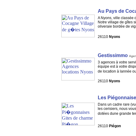
Au Pays de Coc
A Nyons, ville classée 
Notre village de gîtes 
oliveraie bordée de vi
26110
Nyons
Gestissimmo
Agen
3 agences à votre servi
équipe est à votre disp
de location à lannée o
26110
Nyons
Les Piégonnais
Dans un cadre rare (vu
les cerisiers, nous vou
dotées dune grande te
26110
Piégon