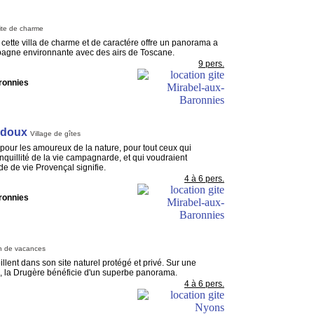
ite de charme
cette villa de charme et de caractére offre un panorama a
pagne environnante avec des airs de Toscane.
9 pers.
ronnies
idoux
Village de gîtes
pour les amoureux de la nature, pour tout ceux qui
anquillité de la vie campagnarde, et qui voudraient
e de vie Provençal signifie.
4 à 6 pers.
ronnies
n de vacances
lent dans son site naturel protégé et privé. Sur une
s, la Drugère bénéficie d'un superbe panorama.
4 à 6 pers.