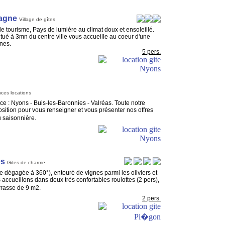
agne
Village de gîtes
de tourisme, Pays de lumière au climat doux et ensoleillé.
situé à 3mn du centre ville vous accueille au coeur d'une
gnes.
5 pers.
ces locations
ce : Nyons - Buis-les-Baronnies - Valréas. Toute notre
osition pour vous renseigner et vous présenter nos offres
u saisonnière.
es
Gites de charme
e dégagée à 360°), entouré de vignes parmi les oliviers et
s accueillons dans deux très confortables roulottes (2 pers),
rrasse de 9 m2.
2 pers.