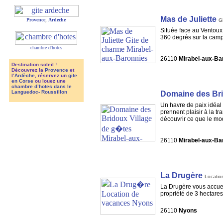
Mas de Juliette
Provence
,
Ardeche
G
Située face au Ventoux 
360 degrés sur la cam
chambre d'hotes
26110
Mirabel-aux-Ba
Destination soleil !
Découvrez la
Provence
et
l’
Ardèche
, réservez un
gite
en Corse
ou louez une
chambre d’hotes dans le
Languedoc- Roussillon
Domaine des Br
Un havre de paix idéal 
prennent plaisir à la tr
découvrir ce que le mod
26110
Mirabel-aux-Ba
La Drugère
Locatio
La Drugère vous accueil
propriété de 3 hectare
26110
Nyons