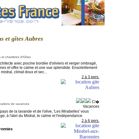
ns et gîtes Aubres
s et chambres d'hôtes
chitecte avec piscine bordée d'oliviers et verger ombragé,
lines et offre le calme et une vue splendide. Ensoleillement
mistral, climat doux et sec...
2 à 3 pers.
Cl�
cations de vacances
Vacances
ys de la lavande et de l'olive, 'Les Mirabelles' vous
age, à l'abri du Mistral, le calme et l'indépendance.
2 à 6 pers.
ronnies