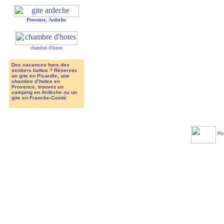
Provence
,
Ardeche
chambre d'hotes
Des vacances hors des
sentiers battus ? Réservez
un
gite en Picardie
, une
chambre d’hotes en
Provence
, trouvez un
camping en Ardèche
ou un
gite en Franche-Comté
Ref