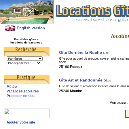
English version
locatio
Portail des
gîtes
et
locations de vacances
.
Gîte Derrière la Roche
Gîte
Gîte pour accueil de groupe, isolé en pleine campa
sport.
25190
Peseux
Gîte Art et Randonnée
Gîtes
Gîte de séjour et résidence locative dans le massi
Météo
25240
Mouthe
Vacances scolaires
Proposer ce site.
Voir aussi 
Ajouter votre site