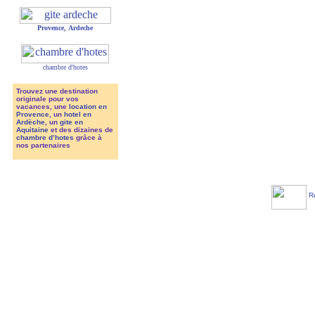
Provence
,
Ardeche
chambre d'hotes
Trouvez une destination
originale pour vos
vacances, une
location en
Provence
, un
hotel en
Ardèche
, un
gite en
Aquitaine
et des dizaines de
chambre d’hotes
grâce à
nos partenaires
Re