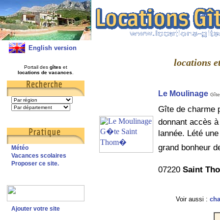
English version
locations 
Portail des
gîtes
et
locations de vacances
.
Le Moulinage
Gîte
Gîte de charme p
donnant accès à 
lannée. Lété une
grand bonheur de
Météo
Vacances scolaires
Proposer ce site.
07220
Saint Th
Voir aussi :
ch
Ajouter votre site