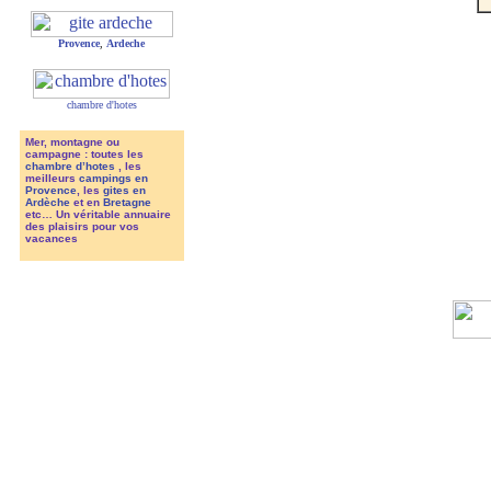
Provence
,
Ardeche
chambre d'hotes
Mer, montagne ou
campagne : toutes les
chambre d’hotes
, les
meilleurs
campings en
Provence
, les
gites en
Ardèche
et en
Bretagne
etc… Un véritable annuaire
des plaisirs pour vos
vacances