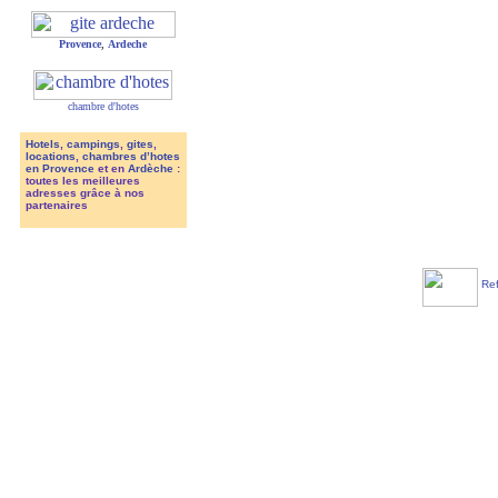
Provence
,
Ardeche
chambre d'hotes
Hotels
,
campings
,
gites
,
locations
,
chambres d’hotes
en Provence
et en
Ardèche
:
toutes les meilleures
adresses grâce à nos
partenaires
Ref